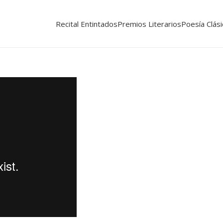
Recital Entintados
Premios Literarios
Poesía Clási